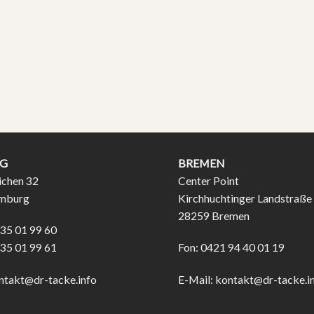
G
BREMEN
ichen 32
Center Point
mburg
Kirchhuchtinger Landstraße
28259 Bremen
 35 01 99 60
 35 01 99 61
Fon: 0421 94 40 01 19
ntakt@dr-tacke.info
E-Mail:
kontakt@dr-tacke.i