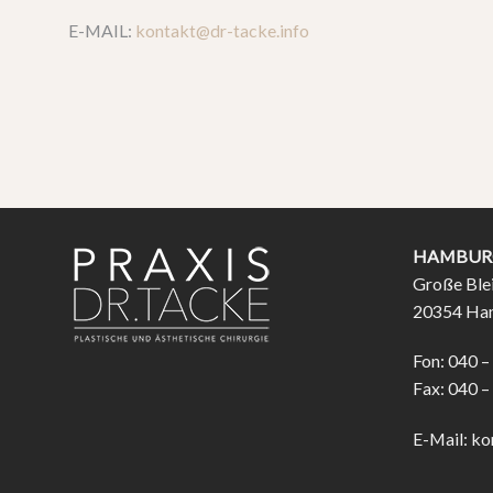
E-MAIL:
kontakt@dr-tacke.info
HAMBUR
Große Ble
20354 Ha
Fon: 040 –
Fax: 040 –
E-Mail:
ko