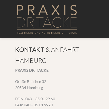
Inhalt
Zum
springen
Inhalt
springen
KONTAKT &
ANFAHRT
HAMBURG
PRAXIS DR. TACKE
Große Bleichen 32
20534 Hamburg
FON: 040 – 35 01 99 60
FAX: 040 – 35 01 99 61