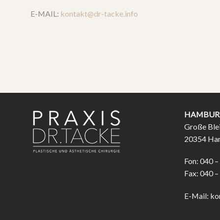
E-MAIL:
kontakt@dr-tacke.info
HAMBUR
Große Ble
20354 Ha
Fon: 040 –
Fax: 040 –
E-Mail:
ko