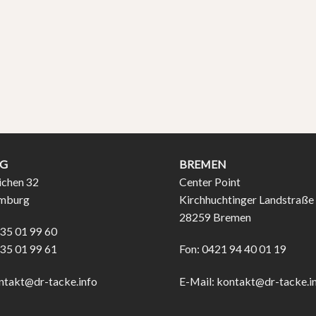
G
BREMEN
ichen 32
Center Point
mburg
Kirchhuchtinger Landstraße
28259 Bremen
 35 01 99 60
 35 01 99 61
Fon: 0421 94 40 01 19
ntakt@dr-tacke.info
E-Mail:
kontakt@dr-tacke.i